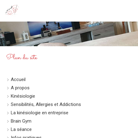
Au Fil du Bonheur
Kinésiologie à Givet
Plan du site
Accueil
A propos
Kinésiologie
Sensibilités, Allergies et Addictions
La kinésiologie en entreprise
Brain Gym
La séance
Infos pratiques