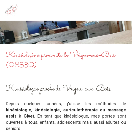
Au Fil du Bonheur
Kinésiologie à Givet
Kinésiologie à proximité de Vrigne-aux-Bois
(08330)
Kinésiologue proche de Vrigne-aux-Bois
Depuis quelques années, j'utilise les méthodes de
kinésiologie
,
kinésiologie, auriculothérapie ou massage
assis
à
Givet
. En tant que kinésiologue, mes portes sont
ouvertes à tous, enfants, adolescents mais aussi adultes ou
seniors.