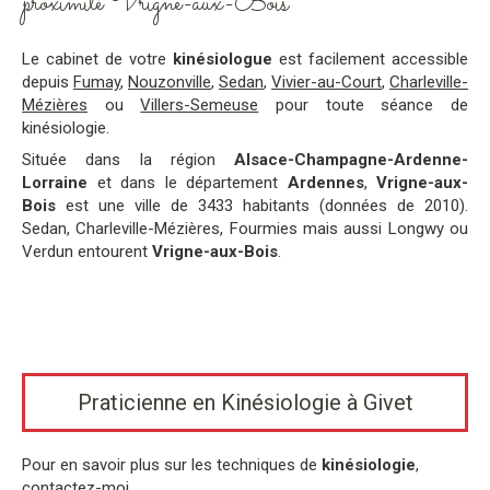
proximité Vrigne-aux-Bois
Le cabinet de votre
kinésiologue
est facilement accessible
depuis
Fumay
,
Nouzonville
,
Sedan
,
Vivier-au-Court
,
Charleville-
Mézières
ou
Villers-Semeuse
pour toute séance de
kinésiologie.
Située dans la région
Alsace-Champagne-Ardenne-
Lorraine
et dans le département
Ardennes
,
Vrigne-aux-
Bois
est une ville de 3433 habitants (données de 2010).
Sedan, Charleville-Mézières, Fourmies mais aussi Longwy ou
Verdun entourent
Vrigne-aux-Bois
.
Praticienne en Kinésiologie à Givet
Pour en savoir plus sur les techniques de
kinésiologie
,
contactez-moi.