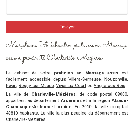
Envoyer
Marjolaine Fortchantre, praticien en Massage
assis à proximité Charleville-Mézières
Le cabinet de votre
praticien en Massage assis
est
facilement accessible depuis
Villers-Semeuse
,
Nouzonville
,
Revin
,
Bogny-sur-Meuse
,
Vivier-au-Court
ou
Vrigne-aux-Bois
.
La ville de
Charleville-Mézières
, de code postal 08000,
appartient au département
Ardennes
et à la région
Alsace-
Champagne-Ardenne-Lorraine
. En 2010, la ville comptait
49810 habitants. La ville la plus peuplée du département est
Charleville-Mézières.