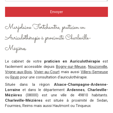
Envoyer
Marjolaine Fortchantre, praticien en
Auriculothérapie à proximité Charleville-
Mézières
Le cabinet de votre
praticien en Auriculothérapie
est
facilement accessible depuis
Bogny-sur-Meuse
,
Nouzonville
,
Vrigne-aux-Bois
,
Vivier-au-Court
mais aussi
Villers-Semeuse
ou
Revin
pour une consultation d'auriculothérapie.
Située dans la région
Alsace-Champagne-Ardenne-
Lorraine
et dans le département
Ardennes
,
Charleville-
Mézières
(08000) est une ville de 49810 habitants.
Charleville-Mézières
est située à proximité de Sedan,
Fourmies, Reims mais aussi Hautmont ou Tinqueux.