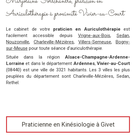
Marjolaine Fortchantre, praticien en
Auriculothérapie à proximité Vivier-au-Court
Le cabinet de votre
praticien en Auriculothérapie
est
facilement accessible depuis
Vrigne-aux-Bois
,
Sedan
,
Nouzonville
,
Charleville-Mézières
,
Villers-Semeuse
,
Bogny-
sur-Meuse
pour toute séance d'auriculothérapie.
Située dans la région
Alsace-Champagne-Ardenne-
Lorraine
et dans le département
Ardennes
,
Vivier-au-Court
(08440) est une ville de 3321 habitants. Les 3 villes les plus
peuplées du département sont Charleville-Mézières, Sedan,
Rethel.
Praticienne en Kinésiologie à Givet