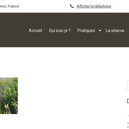
ères, France
Afficher le téléphone
Accueil
Qui suis-je ?
Pratiques
La séance
R