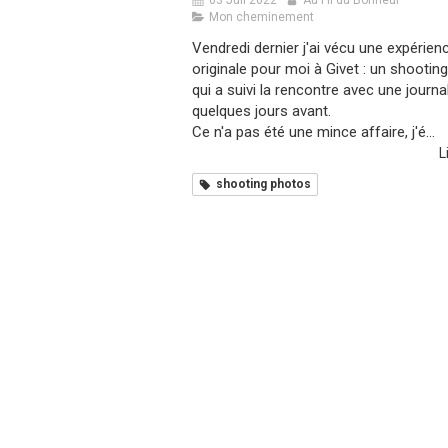
03 Juil 2022
Au Fil du Bonheur
Mon cheminement
Vendredi dernier j'ai vécu une expérien
originale pour moi à Givet : un shootin
qui a suivi la rencontre avec une journa
quelques jours avant.
Ce n'a pas été une mince affaire, j'é...
L
shooting photos