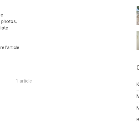
ce
g photos,
liste
ire l'article
1 article
K
M
B