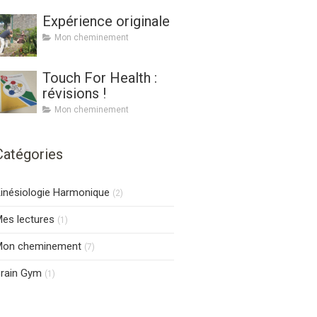
Expérience originale
Mon cheminement
Touch For Health :
révisions !
Mon cheminement
Catégories
inésiologie Harmonique
(2)
es lectures
(1)
Mon cheminement
(7)
rain Gym
(1)